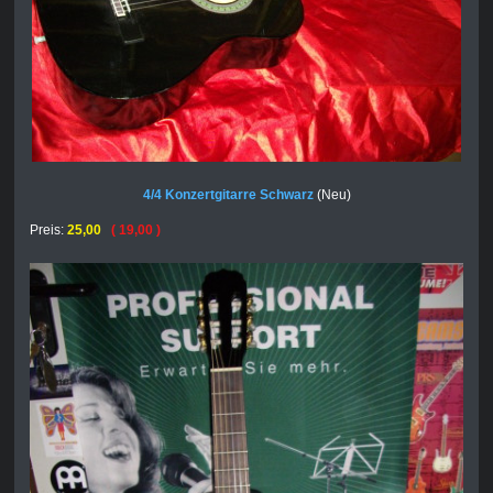
4/4 Konzertgitarre Schwarz
(Neu)
Preis:
25,00
( 19,00 )