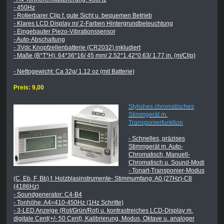
- 450Hz
- Rotierbarer Clip f. gute Sicht u. bequemen Betrieb
- Klares LCD Display m/ 2-Farben Hintergrundbeleuchtung
- Eingebauter Piezo-Vibrationssensor
- Auto-Abschaltung
- 3Vdc Knopfzellenbatterie (CR2032) inkludiert
- Maße (B*T*H): 64*36*16/ 45 mm/ 2.52*1.42*0.63/ 1.77 in. (m/Clip)
- Nettogewicht: Ca 32g/ 1.12 oz (mit Batterie)
Preis: 9,00
Stylishes chromatisches
Stimmgerät m.
Transponierfunktion
- Schnelles, präzises
Stimmgerät m. Auto-
Chromatisch, Manuell-
Chromatisch u. Sound-Modi
- Tonart-Transponier-Modus
(C, Eb, F, Bb) f. Holzblasinstrumente- Stimmumfang: A0 (27Hz)-C8
(4186Hz)
- Soundgenerator: C4-B4
- Tonhöhe: A4=410-450Hz (1Hz Schritte)
- 3-LED Anzeige (Rot/Grün/Rot) u. kontrastreiches LCD-Display m.
digitale Cent(+/- 50 Cent), Kalibrierung, Modus, Oktave u. analoger