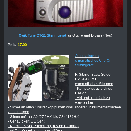
Qwik Tune QT-11 Stimmgerät
für Gitarre und E-Bass (Neu)
Preis:
17,00
Automatisches,
chromatisches Clip-On
Stimmgerät
F. Gitarre, Bass, Geige,
Ukulele C & D u.
chromatisches Stimmen
- Kompaktes u. leichtes
Design
- Akkurat u. einfach zu
verwenden
- Sicher an allen Gitarrenkopfplatten oder anderen Instrumentenflächen
zu befestigen
- Stimmumfang: A0 (27.5Hz) bis C8 (4186Hz)
- Genauigkeit: ± 1 Cent
- Normal- & Moll-Stimmung (b & bb f. Gitarre)
- A4 Tonhöhenkalibrierung: 430Hz