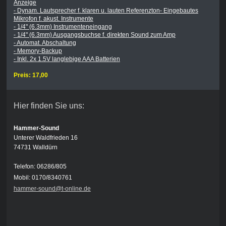
Anzeige
- Dynam. Lautsprecher f. klaren u. lauten Referenzton- Eingebautes
Mikrofon f. akust. Instrumente
- 1/4" (6.3mm) Instrumenteneingang
- 1/4" (6.3mm) Ausgangsbuchse f. direkten Sound zum Amp
- Automat. Abschaltung
- Memory-Backup
- Inkl. 2x 1.5V langlebige AAA Batterien
Preis: 17,00
Hier finden Sie uns:
Hammer-Sound
Unterer Waldfrieden 16
74731 Walldürn
Telefon: 06286/805
Mobil: 0170/8340761
hammer-sound@t-online.de