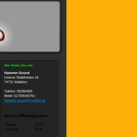
Hier finden Sie uns:
Hammer-Sound
Unterer Waldfrieden 16
74731 Walldürn
Telefon: 06286/805
Mobil: 0170/8340761
hammer-sound@t-online.de
Unsere Öffnungszeiten
Montag -
10:00
-
Samstag
18:00