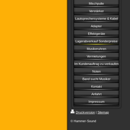
Mischpulte
Verstärker
Lautsprechersysteme & Kabel
Adapter
Effektgeräte
Lagerabverkauf Sonderpreise
Musikeruhren
Vermietungen
Im Kundenauftrag zu verkaufen
Noten
Band sucht Musiker
Kontakt
Anfahrt
Impressum
Druckversion
|
Sitemap
© Hammer-Sound