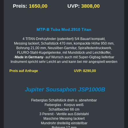
Preis:
1650,00
UVP:
3808,00
MTP-B Tuba Mod.2910 Titan
4 TITAN-Drehzylinder (patentiert) 5/4 Bauart kompakt,
Messing lackiert, Schallstück 470 mm, kompackte Höhe 950 mm,
Bohrung 21,00 mm, Neusilber-Garnitur, Spiralfederdruckwerk,
FLURO-Stahl-Kugelgelenke, mit Mundstück und Leichtkoffer,
-
Made in Germany
- auf Wunsch auch mit Super-Gigbag lieferbar
Instrument spricht sehr Leicht an und kann bei mir angespielt werden
Preis auf Anfrage UVP: 8290,00
Jupiter Sousaphon JSP1000B
Fieberglas Schallstück dreh u. abnehmbar
Fieberglas - Korpus weiß
Schallbecher 66 cm
3 Perenit - Ventile aus Edelstahl
Maschine Messing lackiert
Mundrohr dreiteilig einstellbar
Bohrung 17 mm